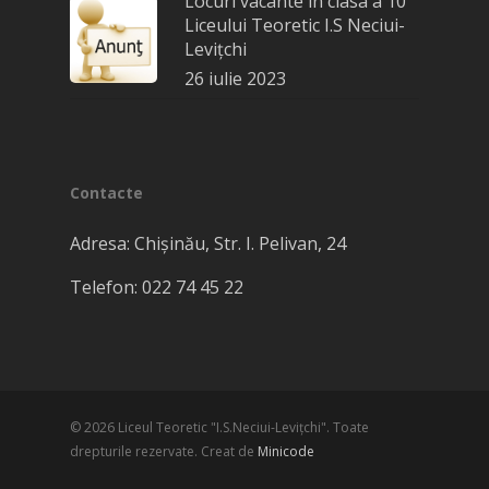
Locuri vacante în clasa a 10
Liceului Teoretic I.S Neciui-
Levițchi
26 iulie 2023
Contacte
Adresa: Chișinău, Str. I. Pelivan, 24
Telefon: 022​ 74 45 22
© 2026 Liceul Teoretic "I.S.Neciui-Leviţchi". Toate
drepturile rezervate. Creat de
Minicode