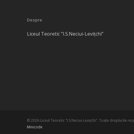
Despre
Liceul Teoretic ”I.S.Neciui-Levițchi”
© 2026 Liceul Teoretic "I.S.Neciui-Leviţchi". Toate drepturile re
Minicode