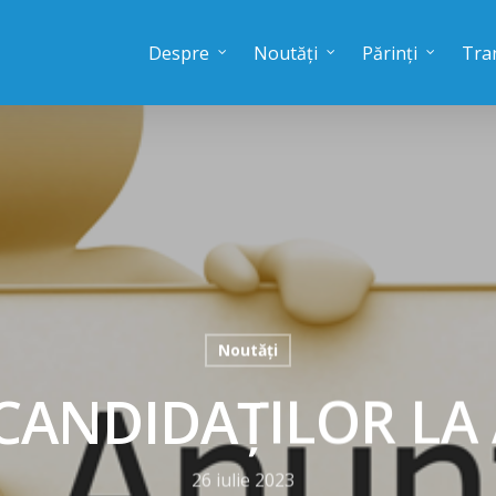
Despre
Noutăți
Părinți
Tra
Noutăți
 CANDIDAȚILOR LA
26 iulie 2023