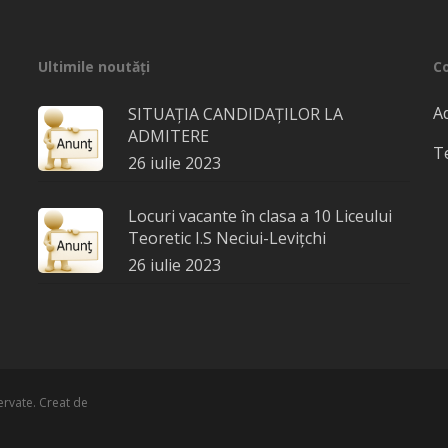
Ultimile noutăți
C
Ad
SITUAȚIA CANDIDAȚILOR LA
ADMITERE
Te
26 iulie 2023
Locuri vacante în clasa a 10 Liceului
Teoretic I.S Neciui-Levițchi
26 iulie 2023
zervate. Creat de