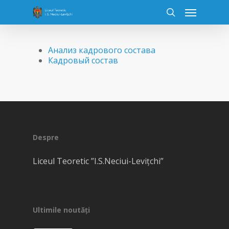
Анализ кадрового состава
Кадровый состав
Despre
Liceul Teoretic ”I.S.Neciui-Levițchi”
Ultimile noutăți