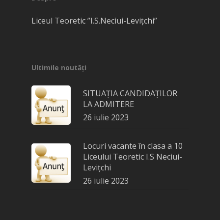
Liceul Teoretic ”I.S.Neciui-Levițchi”
Ultimile noutăți
SITUAȚIA CANDIDAȚILOR
LA ADMITERE
26 iulie 2023
Locuri vacante în clasa a 10
Liceului Teoretic I.S Neciui-
Levițchi
26 iulie 2023